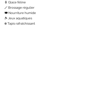
🍦 Glace féline
🪄 Brossage régulier
🍽️ Nourriture humide
🎾 Jeux aquatiques
❄️ Tapis rafraîchissant
💡🐱 Pour prendre soin de votre chat, 
contactez-moi
 !