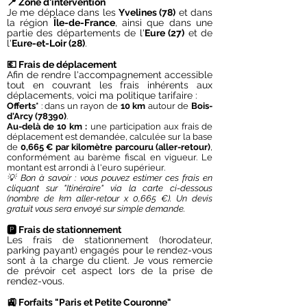
📍 Zone d'intervention
Je me déplace dans les
Yvelines (78)
et
dans
la région
Île-de-France
, ainsi que dans une
partie des départements de l'
Eure (27)
et de
l'
Eure-et-Loir (28)
.
💶 Frais de déplacement
Afin de rendre l'accompagnement accessible
tout en couvrant les frais inhérents aux
déplacements, voici ma politique tarifaire :
Offerts*
: dans un rayon de
10 km
autour de
Bois-
d'Arcy (78390)
.
Au-delà de 10 km :
une participation aux frais de
déplacement est demandée, calculée sur la base
de
0,665 € par kilomètre parcouru (aller-retour)
,
conformément au barème fiscal en vigueur. Le
montant est arrondi à l'euro supérieur.
💡 Bon à savoir : vous pouvez estimer ces frais en
cliquant sur "Itinéraire" via la carte ci-dessous
(nombre de km aller-retour x 0,665 €). Un devis
gratuit vous sera envoyé sur simple demande.
🅿️ Frais de stationnement
Les frais de stationnement (horodateur,
parking payant) engagés pour le rendez-vous
sont à la charge du client. Je vous remercie
de prévoir cet aspect lors de la prise de
rendez-vous.
🚉 Forfaits "Paris et Petite Couronne"