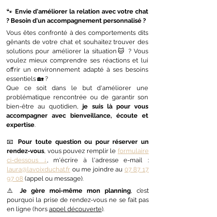
🐾
Envie d'améliorer la relation avec votre chat
? Besoin d'un accompagnement personnalisé ?
Vous êtes confronté à des comportements dits
gênants de votre chat et souhaitez trouver des
solutions pour améliorer la situation🐱 ? Vous
voulez mieux comprendre ses réactions et lui
offrir un environnement adapté à ses besoins
essentiels 🏡 ?
Que ce soit dans le but d'améliorer une
problématique rencontrée ou de garantir son
bien-être au quotidien,
je suis là pour vous
accompagner avec bienveillance, écoute et
expertise
.
📧
Pour toute question ou pour réserver un
rendez-vous
, vous pouvez remplir le
formulaire
ci-dessous ↓
, m'écrire à l'adresse e-mail :
laura@lavoixduchat.fr
ou me joindre au
07 87 17
97 08
(appel ou message).
⚠️
Je gère moi-même mon planning
, c’est
pourquoi la prise de rendez-vous ne se fait pas
en ligne (hors
appel découverte
).