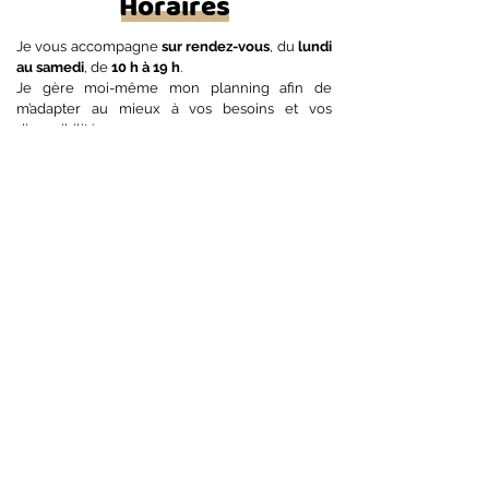
Horaires
Je vous accompagne
sur rendez-vous
, du
lundi
au samedi
, de
10 h à 19 h
.
Je gère moi-même mon planning afin de
m’adapter au mieux à vos besoins et vos
disponibilités.
👉
C’est pourquoi la prise de rendez-vous se
fait après m'avoir contacté,
afin que je vous
propose des créneaux adaptés à vos
disponibilités.
Lundi
10h-19h
Mardi
10h-19h
Mercredi
10h-19h
Jeudi
10h-19h
Vendredi
10h-19h
Samedi
10h-19h
Dimanche
Fermé